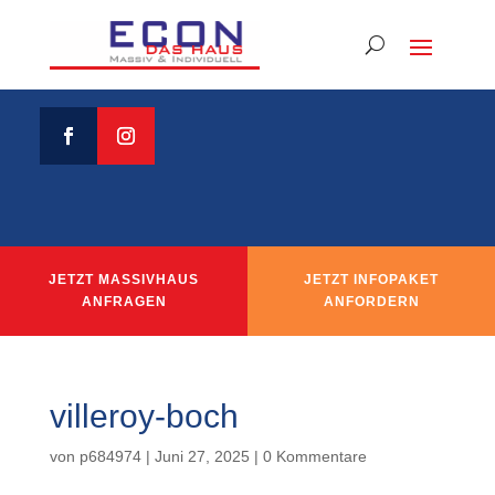
JETZT MASSIVHAUS
JETZT INFOPAKET
ANFRAGEN
ANFORDERN
villeroy-boch
von
p684974
|
Juni 27, 2025
|
0 Kommentare